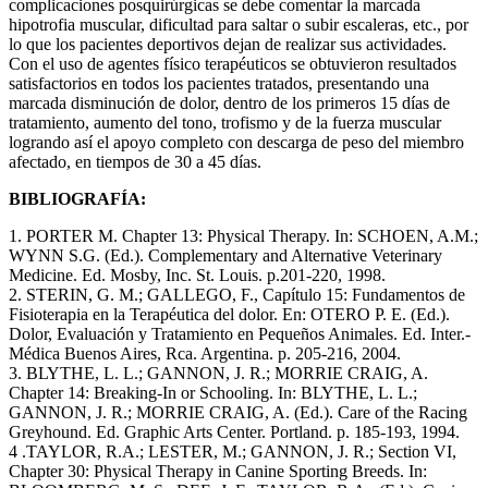
complicaciones posquirúrgicas se debe comentar la marcada
hipotrofia muscular, dificultad para saltar o subir escaleras, etc., por
lo que los pacientes deportivos dejan de realizar sus actividades.
Con el uso de agentes físico terapéuticos se obtuvieron resultados
satisfactorios en todos los pacientes tratados, presentando una
marcada disminución de dolor, dentro de los primeros 15 días de
tratamiento, aumento del tono, trofismo y de la fuerza muscular
logrando así el apoyo completo con descarga de peso del miembro
afectado, en tiempos de 30 a 45 días.
BIBLIOGRAFÍA:
1. PORTER M. Chapter 13: Physical Therapy. In: SCHOEN, A.M.;
WYNN S.G. (Ed.). Complementary and Alternative Veterinary
Medicine. Ed. Mosby, Inc. St. Louis. p.201-220, 1998.
2. STERIN, G. M.; GALLEGO, F., Capítulo 15: Fundamentos de
Fisioterapia en la Terapéutica del dolor. En: OTERO P. E. (Ed.).
Dolor, Evaluación y Tratamiento en Pequeños Animales. Ed. Inter.-
Médica Buenos Aires, Rca. Argentina. p. 205-216, 2004.
3. BLYTHE, L. L.; GANNON, J. R.; MORRIE CRAIG, A.
Chapter 14: Breaking-In or Schooling. In: BLYTHE, L. L.;
GANNON, J. R.; MORRIE CRAIG, A. (Ed.). Care of the Racing
Greyhound. Ed. Graphic Arts Center. Portland. p. 185-193, 1994.
4 .TAYLOR, R.A.; LESTER, M.; GANNON, J. R.; Section VI,
Chapter 30: Physical Therapy in Canine Sporting Breeds. In: