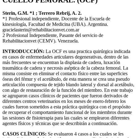
Sterin, G.M. *1 ; Terrero Rebrij, A. 2.
*1 Profesional independiente, Docente de la Escuela de
kinesiología, Facultad de Medicina (UBA). Argentina.
gracielasterin@rehabilitacionvet.com.ar
2 Profesional Independiente, Pasante del servicio de
Rehabilitacionvet (CEMV). Venezuela.
INTRODUCCIÓN:
La OCF es una practica quirúrgica indicada
en casos de enfermedades articulares degenerativas, dentro de las
más frecuentes se encuentran la displasia de cadera, luxación
traumática de cadera y necrosis aséptica de la cabeza femoral. La
misma consiste en eliminar el contacto físico entre las superficies
óseas del fémur y el acetábulo, de esta manera se crea una pseudo
articulación compuesta de tejido blando lateral y dorsal al acetábulo,
con algo de restauración de la función del miembro. En este trabajo
se agruparon casos clínicos de pacientes que fueron derivados de
diferentes centros veterinarios en los meses de enero-febrero los
cuales fueron sometidos a esta práctica quirúrgica con el propósito
de recuperar el comportamiento funcional de los miembros durante
las sesiones de fisioterapia para las cuales se emplearon diferentes
agentes físicos y técnicas que se describirán a continuación.
CASOS CLÍNICOS:
Se evaluaron 4 casos a los cuales se les