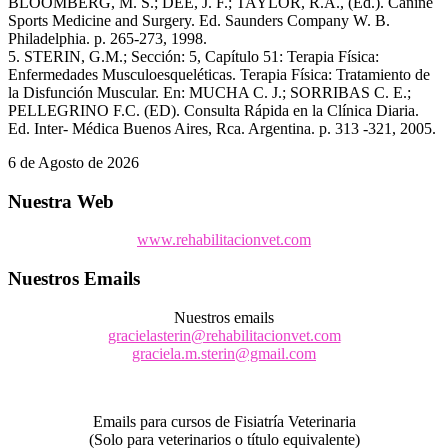
BLOOMBERG, M. S.; DEE, J. F.; TAYLOR, R.A., (Ed.). Canine
Sports Medicine and Surgery. Ed. Saunders Company W. B.
Philadelphia. p. 265-273, 1998.
5. STERIN, G.M.; Sección: 5, Capítulo 51: Terapia Física:
Enfermedades Musculoesqueléticas. Terapia Física: Tratamiento de
la Disfunción Muscular. En: MUCHA C. J.; SORRIBAS C. E.;
PELLEGRINO F.C. (ED). Consulta Rápida en la Clínica Diaria.
Ed. Inter- Médica Buenos Aires, Rca. Argentina. p. 313 -321, 2005.
6 de Agosto de 2026
Nuestra Web
www.rehabilitacionvet.com
Nuestros Emails
Nuestros emails
gracielasterin@rehabilitacionvet.com
graciela.m.sterin@gmail.com
Emails para cursos de Fisiatría Veterinaria
(Solo para veterinarios o título equivalente)