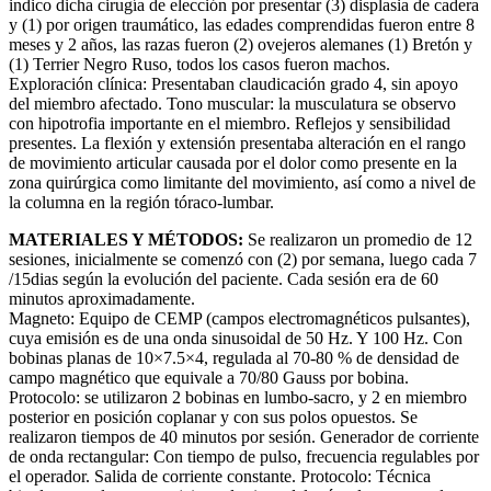
indico dicha cirugía de elección por presentar (3) displasia de cadera
y (1) por origen traumático, las edades comprendidas fueron entre 8
meses y 2 años, las razas fueron (2) ovejeros alemanes (1) Bretón y
(1) Terrier Negro Ruso, todos los casos fueron machos.
Exploración clínica: Presentaban claudicación grado 4, sin apoyo
del miembro afectado. Tono muscular: la musculatura se observo
con hipotrofia importante en el miembro. Reflejos y sensibilidad
presentes. La flexión y extensión presentaba alteración en el rango
de movimiento articular causada por el dolor como presente en la
zona quirúrgica como limitante del movimiento, así como a nivel de
la columna en la región tóraco-lumbar.
MATERIALES Y MÉTODOS:
Se realizaron un promedio de 12
sesiones, inicialmente se comenzó con (2) por semana, luego cada 7
/15dias según la evolución del paciente. Cada sesión era de 60
minutos aproximadamente.
Magneto: Equipo de CEMP (campos electromagnéticos pulsantes),
cuya emisión es de una onda sinusoidal de 50 Hz. Y 100 Hz. Con
bobinas planas de 10×7.5×4, regulada al 70-80 % de densidad de
campo magnético que equivale a 70/80 Gauss por bobina.
Protocolo: se utilizaron 2 bobinas en lumbo-sacro, y 2 en miembro
posterior en posición coplanar y con sus polos opuestos. Se
realizaron tiempos de 40 minutos por sesión. Generador de corriente
de onda rectangular: Con tiempo de pulso, frecuencia regulables por
el operador. Salida de corriente constante. Protocolo: Técnica