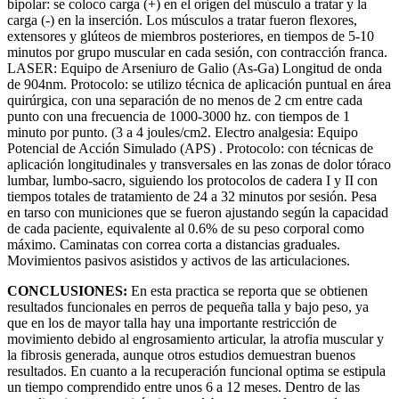
bipolar: se coloco carga (+) en el origen del músculo a tratar y la
carga (-) en la inserción. Los músculos a tratar fueron flexores,
extensores y glúteos de miembros posteriores, en tiempos de 5-10
minutos por grupo muscular en cada sesión, con contracción franca.
LASER: Equipo de Arseniuro de Galio (As-Ga) Longitud de onda
de 904nm. Protocolo: se utilizo técnica de aplicación puntual en área
quirúrgica, con una separación de no menos de 2 cm entre cada
punto con una frecuencia de 1000-3000 hz. con tiempos de 1
minuto por punto. (3 a 4 joules/cm2. Electro analgesia: Equipo
Potencial de Acción Simulado (APS) . Protocolo: con técnicas de
aplicación longitudinales y transversales en las zonas de dolor tóraco
lumbar, lumbo-sacro, siguiendo los protocolos de cadera I y II con
tiempos totales de tratamiento de 24 a 32 minutos por sesión. Pesa
en tarso con municiones que se fueron ajustando según la capacidad
de cada paciente, equivalente al 0.6% de su peso corporal como
máximo. Caminatas con correa corta a distancias graduales.
Movimientos pasivos asistidos y activos de las articulaciones.
CONCLUSIONES:
En esta practica se reporta que se obtienen
resultados funcionales en perros de pequeña talla y bajo peso, ya
que en los de mayor talla hay una importante restricción de
movimiento debido al engrosamiento articular, la atrofia muscular y
la fibrosis generada, aunque otros estudios demuestran buenos
resultados. En cuanto a la recuperación funcional optima se estipula
un tiempo comprendido entre unos 6 a 12 meses. Dentro de las