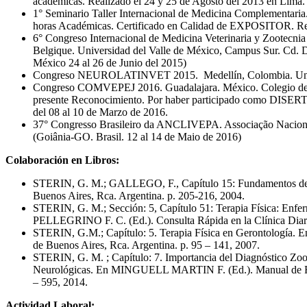
académicas. Realizado el 24 y 25 de Agosto del 2013 en Lima.
1° Seminario Taller Internacional de Medicina Complementaria.
horas Académicas. Certificado en Calidad de EXPOSITOR. Real
6° Congreso Internacional de Medicina Veterinaria y Zootec
Belgique. Universidad del Valle de México, Campus Sur. Cd. 
México 24 al 26 de Junio del 2015)
Congreso NEUROLATINVET 2015. Medellín, Colombia. Universi
Congreso COMVEPEJ 2016. Guadalajara. México. Colegio de Mé
presente Reconocimiento. Por haber participado como DISE
del 08 al 10 de Marzo de 2016.
37° Congresso Brasileiro da ANCLIVEPA. Associação Naciona
(Goiânia-GO. Brasil. 12 al 14 de Maio de 2016)
Colaboración en Libros:
STERIN, G. M.; GALLEGO, F., Capítulo 15: Fundamentos de Fis
Buenos Aires, Rca. Argentina. p. 205-216, 2004.
STERIN, G. M.; Sección: 5, Capítulo 51: Terapia Física: Enf
PELLEGRINO F. C. (Ed.). Consulta Rápida en la Clínica Diaria
STERIN, G.M.; Capítulo: 5. Terapia Física en Gerontología. E
de Buenos Aires, Rca. Argentina. p. 95 – 141, 2007.
STERIN, G. M. ; Capítulo: 7. Importancia del Diagnóstico Zooki
Neurológicas. En MINGUELL MARTIN F. (Ed.). Manual de Fisiot
– 595, 2014.
Actividad Laboral: