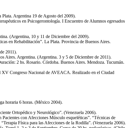
a Plata. Argentina 19 de Agosto del 2009).
 terapéuticos en Psicogerontología. I Encuentro de Alumnos egresados
tina. (Argentina, 10 y 11 de Diciembre del 2009).
icas en Rehabilitación”. La Plata. Provincia de Buenos Aires.
de 2011).
os Aires. Argentina. (Argentina. 3 y 5 de Diciembre de 2011).
ración: 2 hs. Rosario. Córdoba. Buenos Aires. Mendoza. Tucumán.
el XV Congreso Nacional de AVEACA. Realizado en el Ciudad
ga horaria 6 horas. (México 2004).
aciente Ortopédico y Neurológico”. (Venezuela 2006).
n Pacientes con Afecciones Músculo esqueléticas”. “Técnicas de
 “Terapia Física para las Afecciones de la Rodilla”. (Venezuela 2006).
a. Tomé 1, 2 y 3 de Septiembre. Curso de 20 hs. pedagógicas. (Chile