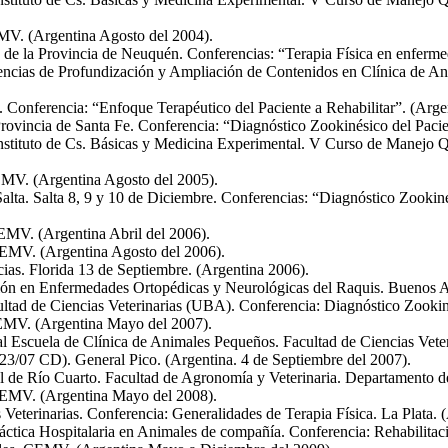
MV. (Argentina Agosto del 2004).
 de la Provincia de Neuquén. Conferencias: “Terapia Física en enferm
ias de Profundización y Ampliación de Contenidos en Clínica de Ani
Conferencia: “Enfoque Terapéutico del Paciente a Rehabilitar”. (Arge
Provincia de Santa Fe. Conferencia: “Diagnóstico Zookinésico del Pac
Instituto de Cs. Básicas y Medicina Experimental. V Curso de Manejo Q
EMV. (Argentina Agosto del 2005).
Salta. Salta 8, 9 y 10 de Diciembre. Conferencias: “Diagnóstico Zookiné
CEMV. (Argentina Abril del 2006).
CEMV. (Argentina Agosto del 2006).
ias. Florida 13 de Septiembre. (Argentina 2006).
n en Enfermedades Ortopédicas y Neurológicas del Raquis. Buenos Ai
ultad de Ciencias Veterinarias (UBA). Conferencia: Diagnóstico Zooki
CEMV. (Argentina Mayo del 2007).
l Escuela de Clínica de Animales Pequeños. Facultad de Ciencias Veter
023/07 CD). General Pico. (Argentina. 4 de Septiembre del 2007).
al de Río Cuarto. Facultad de Agronomía y Veterinaria. Departamento d
 CEMV. (Argentina Mayo del 2008).
eterinarias. Conferencia: Generalidades de Terapia Física. La Plata. 
áctica Hospitalaria en Animales de compañía. Conferencia: Rehabilitació