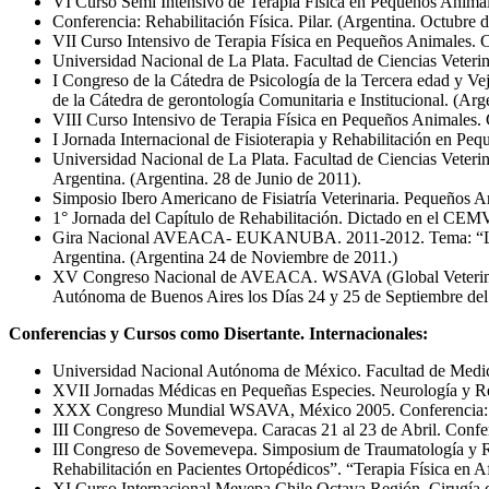
VI Curso Semi Intensivo de Terapia Física en Pequeños Anim
Conferencia: Rehabilitación Física. Pilar. (Argentina. Octubre d
VII Curso Intensivo de Terapia Física en Pequeños Animales.
Universidad Nacional de La Plata. Facultad de Ciencias Veterin
I Congreso de la Cátedra de Psicología de la Tercera edad y V
de la Cátedra de gerontología Comunitaria e Institucional. (Ar
VIII Curso Intensivo de Terapia Física en Pequeños Animales
I Jornada Internacional de Fisioterapia y Rehabilitación en Pe
Universidad Nacional de La Plata. Facultad de Ciencias Veterin
Argentina. (Argentina. 28 de Junio de 2011).
Simposio Ibero Americano de Fisiatría Veterinaria. Pequeños
1° Jornada del Capítulo de Rehabilitación. Dictado en el CEMV
Gira Nacional AVEACA- EUKANUBA. 2011-2012. Tema: “La Fisi
Argentina. (Argentina 24 de Noviembre de 2011.)
XV Congreso Nacional de AVEACA. WSAVA (Global Veterinary
Autónoma de Buenos Aires los Días 24 y 25 de Septiembre del 
Conferencias y Cursos como Disertante. Internacionales:
Universidad Nacional Autónoma de México. Facultad de Medici
XVII Jornadas Médicas en Pequeñas Especies. Neurología y Reh
XXX Congreso Mundial WSAVA, México 2005. Conferencia: “Re
III Congreso de Sovemevepa. Caracas 21 al 23 de Abril. Confer
III Congreso de Sovemevepa. Simposium de Traumatología y Reh
Rehabilitación en Pacientes Ortopédicos”. “Terapia Física en Af
XI Curso Internacional Mevepa Chile Octava Región. Cirugía de