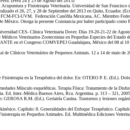
 Perú. (Perú 24 y 25 de Agosto del 2013)
 Acupuntura y Fisioterapia Veterinaria. Universidad de San Francisco
izado el 26, 27, y 28 de Septiembre del 2013 en Quito, Ecuador. (Ec
nia FCM-FCI-UVM. Federación Canófila Mexicana, AC. Miembro Federad
De México. Otorga la presente Constancia por haber participado como 
dad CES- Clínica Veterinaria Dover. Días 19-20-21-22 de Agosto d
dicos Veterinarios Zootecnistas en Pequeñas Especies del Estado de
RTANTE en el Congreso COMVEPEJ Guadalajara, México del 08 al 10
l de Clínicos Veterinários de Pequenos Animais. 12 a 14 de maio
ioterapia en la Terapéutica del dolor. En: OTERO P. E. (Ed.). Dolor
ermedades Músculo esqueléticas. Terapia Física: Tratamiento de la D
. Ed. Inter.-Médica Buenos Aires, Rca. Argentina. p. 313 – 321, 2005
n: GEROSA R.M. (Ed.). Geriatría Canina. Trastornos y lesiones orgán
nésico. Capítulo: 8. Generalidades del Enfoque Terapéutico. Capítulo:
erapia en Pequeños Animales. Ed. Multimédica Ediciones Veterinaria