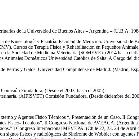
terinarias de la Universidad de Buenos Aires – Argentina – (U.B.A. 19
uela de Kinesiología y Fisiatría. Facultad de Medicina. Universidad de B
EMV). Cursos de Terapia Física y Rehabilitación en Pequeños Animales
 en la Sociedad de Medicina Veterinaria (SOMEVE). (2014 hasta el día
s Animales Domésticos Universidad Católica de Salta. A Cargo del dict
ia de Perros y Gatos. Universidad Complutense de Madrid. (Madrid, Esp
) Comisión Fundadora. (Desde el 2003, hasta el 2005).
eterinaria. (AIFISVET) Comisión Fundadora. (Desde diciembre del 2009, 
 Externo y Agentes Físico Técnicos “, Presentación de un Caso. II Con
ntes Físico- Técnicos”. II Congreso Nacional de AVEACA. (Argentina 8
ísicos.” I Congreso Internacional MEVEPA. (Chile 22, 23, 24 de Abril 
 con signos físicos y radiológicos de Síndrome de Wobbler con agentes F