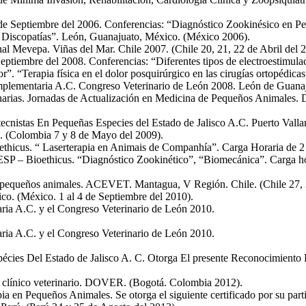
e Septiembre del 2006. Conferencias: “Diagnóstico Zookinésico en Peq
en Discopatías”. León, Guanajuato, México. (México 2006).
 Mevepa. Viñas del Mar. Chile 2007. (Chile 20, 21, 22 de Abril del 2
tiembre del 2008. Conferencias: “Diferentes tipos de electroestimulaci
lor”. “Terapia física en el dolor posquirúrgico en las cirugías ortopéd
mplementaria A.C. Congreso Veterinario de León 2008. León de Guanaj
inarias. Jornadas de Actualización en Medicina de Pequeños Animales. 
istas En Pequeñas Especies del Estado de Jalisco A.C. Puerto Vallart
a. (Colombia 7 y 8 de Mayo del 2009).
thicus. “ Laserterapia en Animais de Companhía”. Carga Horaria de 2 h
ESP – Bioethicus. “Diagnóstico Zookinético”, “Biomecánica”. Carga hor
en pequeños animales. ACEVET. Mantagua, V Región. Chile. (Chile 27, 
o. (México. 1 al 4 de Septiembre del 2010).
ria A.C. y el Congreso Veterinario de León 2010.
ria A.C. y el Congreso Veterinario de León 2010.
pécies Del Estado de Jalisco A. C. Otorga El presente Reconocimien
 el clínico veterinario. DOVER. (Bogotá. Colombia 2012).
pia en Pequeños Animales. Se otorga el siguiente certificado por su