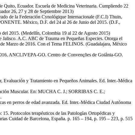
 de Quito, Ecuador. Escuela de Medicina Veterinaria. Cumpliendo 22
uador 26, 27 y 28 de Septiembre 2013)
o de la Federación Cynológique Internacionale (F.C.I) Thuin,
PONENTE. México, D.F. del 24 al 26 de Junio del 2015. (D.F.,
el 2015. (Medellín, Colombia 19 al 22 de Agosto 2015)
 Jalisco. A.C. ABC de Trauma en Pequeñas Especies. Otorga el
 de Marzo de 2016. Con el Tema FELINOS. (Guadalajara, México
 de 2016, ANCLIVEPA-GO. Centro de Convenções de Goiânia-GO.
, Evaluación y Tratamiento en Pequeños Animales. Ed. Inter.-Médica
isfunción Muscular. En: MUCHA C. J.; SORRIBAS C. E.;
.
icas en perros de edad avanzada. Ed. Inter.-Médica Ciudad Autónoma
 15. Protocolos terapéuticos de las Patologías Ortopédicas y
s Cuidad de Barcelona, España. p. 165 – 194, p. 195 – 223, p. 515