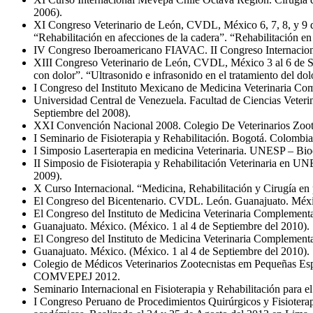
2006).
XI Congreso Veterinario de León, CVDL, México 6, 7, 8, y 9 d
“Rehabilitación en afecciones de la cadera”. “Rehabilitación 
IV Congreso Iberoamericano FIAVAC. II Congreso Internacional
XIII Congreso Veterinario de León, CVDL, México 3 al 6 de Sep
con dolor”. “Ultrasonido e infrasonido en el tratamiento del do
I Congreso del Instituto Mexicano de Medicina Veterinaria Co
Universidad Central de Venezuela. Facultad de Ciencias Veter
Septiembre del 2008).
XXI Convención Nacional 2008. Colegio De Veterinarios Zootecn
I Seminario de Fisioterapia y Rehabilitación. Bogotá. Colombi
I Simposio Laserterapia en medicina Veterinaria. UNESP – Bioe
II Simposio de Fisioterapia y Rehabilitación Veterinaria en UN
2009).
X Curso Internacional. “Medicina, Rehabilitación y Cirugía 
El Congreso del Bicentenario. CVDL. León. Guanajuato. Méxic
El Congreso del Instituto de Medicina Veterinaria Complementa
Guanajuato. México. (México. 1 al 4 de Septiembre del 2010).
El Congreso del Instituto de Medicina Veterinaria Complementa
Guanajuato. México. (México. 1 al 4 de Septiembre del 2010).
Colegio de Médicos Veterinarios Zootecnistas em Pequeñas Es
COMVEPEJ 2012.
Seminario Internacional en Fisioterapia y Rehabilitación para
I Congreso Peruano de Procedimientos Quirúrgicos y Fisiotera