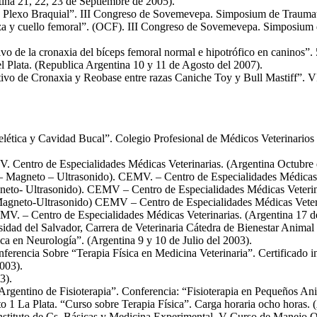
ntina 21, 22, 23 de Septiembre de 2005).
de Plexo Braquial”. III Congreso de Sovemevepa. Simposium de Traumato
eza y cuello femoral”. (OCF). III Congreso de Sovemevepa. Simposium 
o de la cronaxia del bíceps femoral normal e hipotrófico en caninos”. 5
l Plata. (Republica Argentina 10 y 11 de Agosto del 2007).
ativo de Cronaxia y Reobase entre razas Caniche Toy y Bull Mastif
a y Cavidad Bucal”. Colegio Profesional de Médicos Veterinarios de
ntro de Especialidades Médicas Veterinarias. (Argentina Octubre 
 – Magneto – Ultrasonido). CEMV. – Centro de Especialidades Médicas 
Magneto- Ultrasonido). CEMV – Centro de Especialidades Médicas Veterin
-Magneto-Ultrasonido) CEMV – Centro de Especialidades Médicas Veter
MV. – Centro de Especialidades Médicas Veterinarias. (Argentina 17 d
sidad del Salvador, Carrera de Veterinaria Cátedra de Bienestar Anima
 en Neurología”. (Argentina 9 y 10 de Julio del 2003).
ferencia Sobre “Terapia Física en Medicina Veterinaria”. Certificado in
003).
3).
Argentino de Fisioterapia”. Conferencia: “Fisioterapia en Pequeños An
to 1 La Plata. “Curso sobre Terapia Física”. Carga horaria ocho horas. 
Instituto de Cs. Básicas y Medicina Experimental. V Curso de Manejo Q