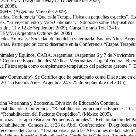
ales. CEMV. (Argentina Mayo a Diciembre del 2009).
el 2008).
 CEMV. (Argentina Mayo del 2009).
arias. Conferencia “Que es la Terapia Física en pequeñas especies”. (L
ejez. “Envejecimiento y Vida Cotidiana”. I Simposio sobre Dispositivos
gentina 11 y 12 de Septiembre 2009). Carga Horaria Total 24 hs.
. CEMV. (Argentina Octubre del 2009)
queños Animales. Sociedad de medicina veterinaria. Buenos Aires. Argen
arias. Participación como disertante en la Conferencia “Etapas Terapéut
 Animales y Equinos. CABA. Argentina. (Argentina 6 y 7 de Noviembre 
 Centro de Especialidades Médicas Veterinarias. Capital Federal. Buen
oterapia como complemento terapéutico del paciente geronte.” Du
 Community). Se Certifica que ha participado como Disertante en 
2015. (Buenos Aires. Argentina 24 y 25 de Septiembre del 2015)
na Veterinaria y Zootecnia. División de Educación Continua.
abilitación. Conferencia: “Rehabilitación en pequeñas Especies”. Car
habilitación del Paciente Ortopédico”. (México 2005).
encias: “Terapia Física en Pequeños Animales”. “Rehabilitación del P
abilitación. Caracas 21 al 23 de Abril. Conferencias: “Diagnóstico e
ecciones del Codo”. “Terapia Física para las Afecciones de la Cadera”.
 Mínima Invasión, Rehabilitación, Cardiología Clínica y Zoopsiquiatrí