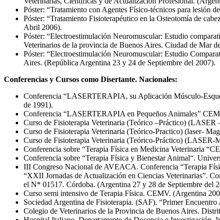
Veterinarias, Científicas y de Actualización Profesional. (Arge
Póster: “Tratamiento con Agentes Físico-técnicos para lesión 
Póster: “Tratamiento Fisioterapéutico en la Osteotomía de cab
Abril 2006).
Póster: “Electroestimulación Neuromuscular: Estudio comparativ
Veterinarios de la provincia de Buenos Aires. Ciudad de Mar de
Póster: “Electroestimulación Neuromuscular: Estudio Compar
Aires. (República Argentina 23 y 24 de Septiembre del 2007).
Conferencias y Cursos como Disertante. Nacionales:
Conferencia “LASERTERAPIA, su Aplicación Músculo-Esquelétic
de 1991).
Conferencia “LASERTERAPIA en Pequeños Animales” CEMV. Ce
Curso de Fisioterapia Veterinaria (Teórico –Práctico) (LASER
Curso de Fisioterapia Veterinaria (Teórico-Practico) (laser- 
Curso de Fisioterapia Veterinaria (Teórico-Práctico) (LASER
Conferencia sobre “Terapia Física en Medicina Veterinaria “CE
Conferencia sobre “Terapia Física y Bienestar Animal“. Univer
III Congreso Nacional de AVEACA. Conferencia “Terapia Física
“XXII Jornadas de Actualización en Ciencias Veterinarias”. Con
el N* 01517. Córdoba. (Argentina 27 y 28 de Septiembre del 2
Curso semi intensivo de Terapia Física. CEMV. (Argentina 200
Sociedad Argentina de Fisioterapia. (SAF). “Primer Encuentro 
Colegio de Veterinarios de la Provincia de Buenos Aires. Distri
Hospital Italiano, Departamento de Docencia e Investigación. 