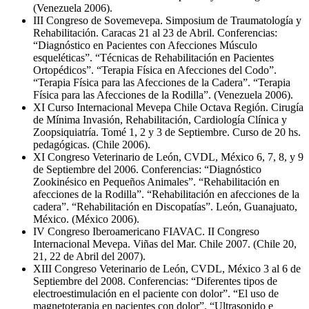
(Venezuela 2006).
III Congreso de Sovemevepa. Simposium de Traumatología y
Rehabilitación. Caracas 21 al 23 de Abril. Conferencias:
“Diagnóstico en Pacientes con Afecciones Músculo
esqueléticas”. “Técnicas de Rehabilitación en Pacientes
Ortopédicos”. “Terapia Física en Afecciones del Codo”.
“Terapia Física para las Afecciones de la Cadera”. “Terapia
Física para las Afecciones de la Rodilla”. (Venezuela 2006).
XI Curso Internacional Mevepa Chile Octava Región. Cirugía
de Mínima Invasión, Rehabilitación, Cardiología Clínica y
Zoopsiquiatría. Tomé 1, 2 y 3 de Septiembre. Curso de 20 hs.
pedagógicas. (Chile 2006).
XI Congreso Veterinario de León, CVDL, México 6, 7, 8, y 9
de Septiembre del 2006. Conferencias: “Diagnóstico
Zookinésico en Pequeños Animales”. “Rehabilitación en
afecciones de la Rodilla”. “Rehabilitación en afecciones de la
cadera”. “Rehabilitación en Discopatías”. León, Guanajuato,
México. (México 2006).
IV Congreso Iberoamericano FIAVAC. II Congreso
Internacional Mevepa. Viñas del Mar. Chile 2007. (Chile 20,
21, 22 de Abril del 2007).
XIII Congreso Veterinario de León, CVDL, México 3 al 6 de
Septiembre del 2008. Conferencias: “Diferentes tipos de
electroestimulación en el paciente con dolor”. “El uso de
magnetoterapia en pacientes con dolor”. “Ultrasonido e