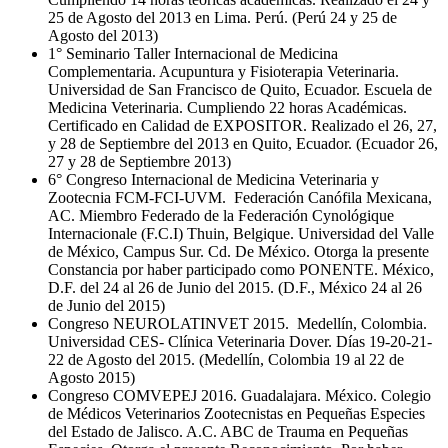
25 de Agosto del 2013 en Lima. Perú. (Perú 24 y 25 de
Agosto del 2013)
1° Seminario Taller Internacional de Medicina
Complementaria. Acupuntura y Fisioterapia Veterinaria.
Universidad de San Francisco de Quito, Ecuador. Escuela de
Medicina Veterinaria. Cumpliendo 22 horas Académicas.
Certificado en Calidad de EXPOSITOR. Realizado el 26, 27,
y 28 de Septiembre del 2013 en Quito, Ecuador. (Ecuador 26,
27 y 28 de Septiembre 2013)
6° Congreso Internacional de Medicina Veterinaria y
Zootecnia FCM-FCI-UVM. Federación Canófila Mexicana,
AC. Miembro Federado de la Federación Cynológique
Internacionale (F.C.I) Thuin, Belgique. Universidad del Valle
de México, Campus Sur. Cd. De México. Otorga la presente
Constancia por haber participado como PONENTE. México,
D.F. del 24 al 26 de Junio del 2015. (D.F., México 24 al 26
de Junio del 2015)
Congreso NEUROLATINVET 2015. Medellín, Colombia.
Universidad CES- Clínica Veterinaria Dover. Días 19-20-21-
22 de Agosto del 2015. (Medellín, Colombia 19 al 22 de
Agosto 2015)
Congreso COMVEPEJ 2016. Guadalajara. México. Colegio
de Médicos Veterinarios Zootecnistas en Pequeñas Especies
del Estado de Jalisco. A.C. ABC de Trauma en Pequeñas