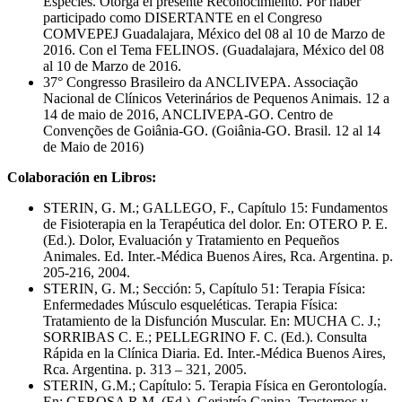
Especies. Otorga el presente Reconocimiento. Por haber
participado como DISERTANTE en el Congreso
COMVEPEJ Guadalajara, México del 08 al 10 de Marzo de
2016. Con el Tema FELINOS. (Guadalajara, México del 08
al 10 de Marzo de 2016.
37° Congresso Brasileiro da ANCLIVEPA. Associação
Nacional de Clínicos Veterinários de Pequenos Animais. 12 a
14 de maio de 2016, ANCLIVEPA-GO. Centro de
Convenções de Goiânia-GO. (Goiânia-GO. Brasil. 12 al 14
de Maio de 2016)
Colaboración en Libros:
STERIN, G. M.; GALLEGO, F., Capítulo 15: Fundamentos
de Fisioterapia en la Terapéutica del dolor. En: OTERO P. E.
(Ed.). Dolor, Evaluación y Tratamiento en Pequeños
Animales. Ed. Inter.-Médica Buenos Aires, Rca. Argentina. p.
205-216, 2004.
STERIN, G. M.; Sección: 5, Capítulo 51: Terapia Física:
Enfermedades Músculo esqueléticas. Terapia Física:
Tratamiento de la Disfunción Muscular. En: MUCHA C. J.;
SORRIBAS C. E.; PELLEGRINO F. C. (Ed.). Consulta
Rápida en la Clínica Diaria. Ed. Inter.-Médica Buenos Aires,
Rca. Argentina. p. 313 – 321, 2005.
STERIN, G.M.; Capítulo: 5. Terapia Física en Gerontología.
En: GEROSA R.M. (Ed.). Geriatría Canina. Trastornos y