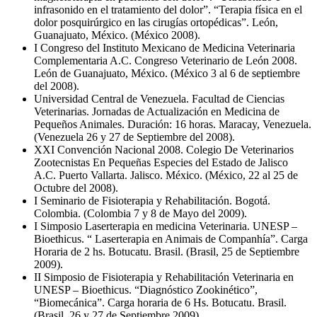
infrasonido en el tratamiento del dolor”. “Terapia física en el
dolor posquirúrgico en las cirugías ortopédicas”. León,
Guanajuato, México. (México 2008).
I Congreso del Instituto Mexicano de Medicina Veterinaria
Complementaria A.C. Congreso Veterinario de León 2008.
León de Guanajuato, México. (México 3 al 6 de septiembre
del 2008).
Universidad Central de Venezuela. Facultad de Ciencias
Veterinarias. Jornadas de Actualización en Medicina de
Pequeños Animales. Duración: 16 horas. Maracay, Venezuela.
(Venezuela 26 y 27 de Septiembre del 2008).
XXI Convención Nacional 2008. Colegio De Veterinarios
Zootecnistas En Pequeñas Especies del Estado de Jalisco
A.C. Puerto Vallarta. Jalisco. México. (México, 22 al 25 de
Octubre del 2008).
I Seminario de Fisioterapia y Rehabilitación. Bogotá.
Colombia. (Colombia 7 y 8 de Mayo del 2009).
I Simposio Laserterapia en medicina Veterinaria. UNESP –
Bioethicus. “ Laserterapia en Animais de Companhía”. Carga
Horaria de 2 hs. Botucatu. Brasil. (Brasil, 25 de Septiembre
2009).
II Simposio de Fisioterapia y Rehabilitación Veterinaria en
UNESP – Bioethicus. “Diagnóstico Zookinético”,
“Biomecánica”. Carga horaria de 6 Hs. Botucatu. Brasil.
(Brasil, 26 y 27 de Septiembre 2009).