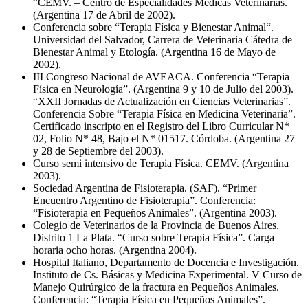
“CEMV. – Centro de Especialidades Médicas Veterinarias.
(Argentina 17 de Abril de 2002).
Conferencia sobre “Terapia Física y Bienestar Animal“.
Universidad del Salvador, Carrera de Veterinaria Cátedra de
Bienestar Animal y Etología. (Argentina 16 de Mayo de
2002).
III Congreso Nacional de AVEACA. Conferencia “Terapia
Física en Neurología”. (Argentina 9 y 10 de Julio del 2003).
“XXII Jornadas de Actualización en Ciencias Veterinarias”.
Conferencia Sobre “Terapia Física en Medicina Veterinaria”.
Certificado inscripto en el Registro del Libro Curricular N*
02, Folio N* 48, Bajo el N* 01517. Córdoba. (Argentina 27
y 28 de Septiembre del 2003).
Curso semi intensivo de Terapia Física. CEMV. (Argentina
2003).
Sociedad Argentina de Fisioterapia. (SAF). “Primer
Encuentro Argentino de Fisioterapia”. Conferencia:
“Fisioterapia en Pequeños Animales”. (Argentina 2003).
Colegio de Veterinarios de la Provincia de Buenos Aires.
Distrito 1 La Plata. “Curso sobre Terapia Física”. Carga
horaria ocho horas. (Argentina 2004).
Hospital Italiano, Departamento de Docencia e Investigación.
Instituto de Cs. Básicas y Medicina Experimental. V Curso de
Manejo Quirúrgico de la fractura en Pequeños Animales.
Conferencia: “Terapia Física en Pequeños Animales”.