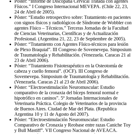
Póster: “Informe de Discopatía Cervical Tratada con agentes
Físicos.” I Congreso Internacional MEVEPA. (Chile 22, 23,
24 de Abril de 2005).
Póster: “Estudio retrospectivo sobre: Tratamiento en pacientes
con signos físicos y radiológicos de Síndrome de Wobbler con
agentes Físico – Técnicos.” Terceras Jornadas de la Facultad
de Ciencias Veterinarias, Científicas y de Actualización
Profesional. (Argentina 21, 22, 23 de Septiembre de 2005).
Póster: “Tratamiento con Agentes Físico-técnicos para lesión
de Plexo Braquial”. III Congreso de Sovemevepa. Simposium
de Traumatología y Rehabilitación. (Venezuela. Caracas 21 al
23 de Abril 2006).
Póster: “Tratamiento Fisioterapéutico en la Osteotomía de
cabeza y cuello femoral”. (OCF). III Congreso de
Sovemevepa. Simposium de Traumatología y Rehabilitación.
(Venezuela. Caracas 21 al 23 de Abril 2006).
Póster: “Electroestimulación Neuromuscular: Estudio
comparativo de la cronaxia del bíceps femoral normal e
hipotrófico en caninos”. 5º Jornadas Internacionales de
Veterinaria Práctica. Colegio de Veterinarios de la provincia
de Buenos Aires. Ciudad de Mar del Plata. (Republica
Argentina 10 y 11 de Agosto del 2007).
Póster: “Electroestimulación Neuromuscular: Estudio
Comparativo de Cronaxia y Reobase entre razas Caniche Toy
y Bull Mastiff”. VII Congreso Nacional de AVEACA.