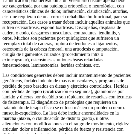
La indicación para derivación a un veterinario fisioterapeuta debe
ser categorizada por una patología ortopédica o neurológica, con
características clínicas de dolor, inflamación, claudicación, atrofias,
etc. que requieran de una correcta rehabilitación funcional, para su
recuperación. Los casos a tratar deben incluir aquellos animales que
sufren osteoartrosis, espondiloartrosis, Discopatías, displasia de
cadera o codo, desgarros musculares, contracturas, tendinitis, y
otros. Muchos son pacientes post quirúrgicos que sufrieron un
reemplazo total de caderas, ruptura de tendones o ligamentos,
osteotomía de la cabeza femoral, una artrodesis o amputación,
cirugía de ligamentos cruzados (procedimiento intra o
extracapsular), osteosíntesis, uniones óseas retardadas
fenestraciones, laminectomías, heridas crónicas, etc.
Las condiciones generales deben incluir mantenimiento de pacientes
geriátricos, fortalecimiento de masas musculares, y programas de
pérdida de peso basados en dietas y ejercicios controlados. Heridas
con pérdida de tejido (cicatrización en segunda), granulomas por
lamido y úlceras por decúbito son rápidamente resueltas con técnicas
de fisioterapia. El diagnóstico de patologías que requieren un
tratamiento de terapia física se enfoca más en un problema neuro-
musculo-esquelético. La lista debe incluir anormalidades en la
marcha (ataxia, o claudicación de distinto grado), u otras
alteraciones con modificaciones en el rango de movimiento, rigidez
articular, dolor e inflamación, pérdida de fuerza y resistencia con