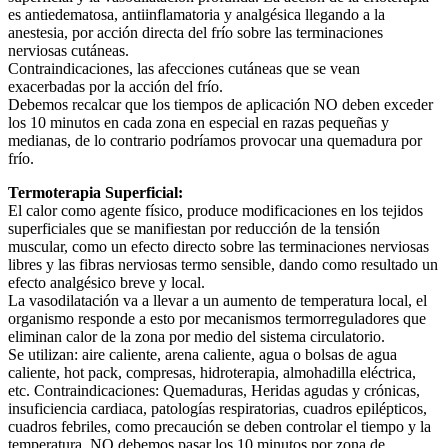
es antiedematosa, antiinflamatoria y analgésica llegando a la
anestesia, por acción directa del frío sobre las terminaciones
nerviosas cutáneas.
Contraindicaciones, las afecciones cutáneas que se vean
exacerbadas por la acción del frío.
Debemos recalcar que los tiempos de aplicación NO deben exceder
los 10 minutos en cada zona en especial en razas pequeñas y
medianas, de lo contrario podríamos provocar una quemadura por
frío.
Termoterapia Superficial:
El calor como agente físico, produce modificaciones en los tejidos
superficiales que se manifiestan por reducción de la tensión
muscular, como un efecto directo sobre las terminaciones nerviosas
libres y las fibras nerviosas termo sensible, dando como resultado un
efecto analgésico breve y local.
La vasodilatación va a llevar a un aumento de temperatura local, el
organismo responde a esto por mecanismos termorreguladores que
eliminan calor de la zona por medio del sistema circulatorio.
Se utilizan: aire caliente, arena caliente, agua o bolsas de agua
caliente, hot pack, compresas, hidroterapia, almohadilla eléctrica,
etc. Contraindicaciones: Quemaduras, Heridas agudas y crónicas,
insuficiencia cardiaca, patologías respiratorias, cuadros epilépticos,
cuadros febriles, como precaución se deben controlar el tiempo y la
temperatura, NO debemos pasar los 10 minutos por zona de