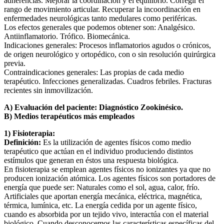
adherencias. Mejorar la coordinación y el equilibrio. Corregir el
rango de movimiento articular. Recuperar la incoordinación en
enfermedades neurológicas tanto medulares como periféricas.
Los efectos generales que podemos obtener son: Analgésico.
Antiinflamatorio. Trófico. Biomecánica.
Indicaciones generales: Procesos inflamatorios agudos o crónicos,
de origen neurológico y ortopédico, con o sin resolución quirúrgica
previa.
Contraindicaciones generales: Las propias de cada medio
terapéutico. Infecciones generalizadas. Cuadros febriles. Fracturas
recientes sin inmovilización.
A) Evaluación del paciente: Diagnóstico Zookinésico.
B) Medios terapéuticos más empleados
1) Fisioterapia:
Definición:
Es la utilización de agentes físicos como medio
terapéutico que actúan en el individuo produciendo distintos
estímulos que generan en éstos una respuesta biológica.
En fisioterapia se emplean agentes físicos no ionizantes ya que no
producen ionización atómica. Los agentes físicos son portadores de
energía que puede ser: Naturales como el sol, agua, calor, frío.
Artificiales que aportan energía mecánica, eléctrica, magnética,
térmica, lumínica, etc. La energía cedida por un agente físico,
cuando es absorbida por un tejido vivo, interactúa con el material
biológico. Cuando desconocemos las características específicas del