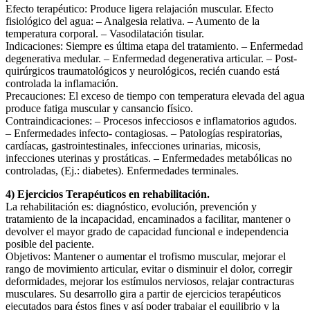
Efecto terapéutico: Produce ligera relajación muscular. Efecto
fisiológico del agua: – Analgesia relativa. – Aumento de la
temperatura corporal. – Vasodilatación tisular.
Indicaciones: Siempre es última etapa del tratamiento. – Enfermedad
degenerativa medular. – Enfermedad degenerativa articular. – Post-
quirúrgicos traumatológicos y neurológicos, recién cuando está
controlada la inflamación.
Precauciones: El exceso de tiempo con temperatura elevada del agua
produce fatiga muscular y cansancio físico.
Contraindicaciones: – Procesos infecciosos e inflamatorios agudos.
– Enfermedades infecto- contagiosas. – Patologías respiratorias,
cardíacas, gastrointestinales, infecciones urinarias, micosis,
infecciones uterinas y prostáticas. – Enfermedades metabólicas no
controladas, (Ej.: diabetes). Enfermedades terminales.
4) Ejercicios Terapéuticos en rehabilitación.
La rehabilitación es: diagnóstico, evolución, prevención y
tratamiento de la incapacidad, encaminados a facilitar, mantener o
devolver el mayor grado de capacidad funcional e independencia
posible del paciente.
Objetivos: Mantener o aumentar el trofismo muscular, mejorar el
rango de movimiento articular, evitar o disminuir el dolor, corregir
deformidades, mejorar los estímulos nerviosos, relajar contracturas
musculares. Su desarrollo gira a partir de ejercicios terapéuticos
ejecutados para éstos fines y así poder trabajar el equilibrio y la