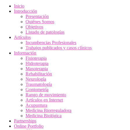
Inicio
Introducción
Presentación
Quiénes Somos
Objetivos
Listado de patologías
Artículos
Incumbencias Profesionales
Trabajos publicados y casos clínicos
Información
Fisioterapia
Hidroterapia
Masoterapia
Rehabilitación
Neurología
Traumatología
Goniometría
Rango de movimiento
Artículos en Internet
Acupuntura
Medicina Biorreguladora
Medicina Biológica
Partnerships
Online Portfolio