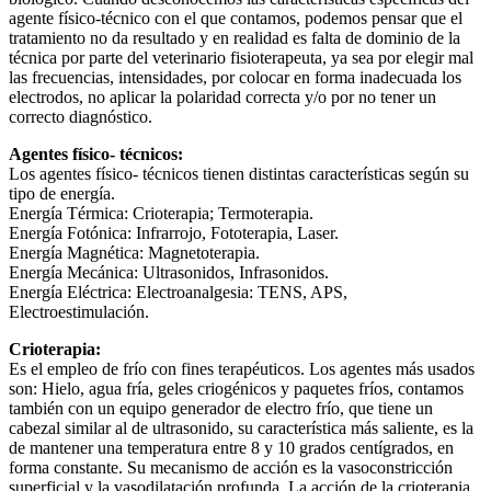
agente físico-técnico con el que contamos, podemos pensar que el
tratamiento no da resultado y en realidad es falta de dominio de la
técnica por parte del veterinario fisioterapeuta, ya sea por elegir mal
las frecuencias, intensidades, por colocar en forma inadecuada los
electrodos, no aplicar la polaridad correcta y/o por no tener un
correcto diagnóstico.
Agentes físico- técnicos:
Los agentes físico- técnicos tienen distintas características según su
tipo de energía.
Energía Térmica: Crioterapia; Termoterapia.
Energía Fotónica: Infrarrojo, Fototerapia, Laser.
Energía Magnética: Magnetoterapia.
Energía Mecánica: Ultrasonidos, Infrasonidos.
Energía Eléctrica: Electroanalgesia: TENS, APS,
Electroestimulación.
Crioterapia:
Es el empleo de frío con fines terapéuticos. Los agentes más usados
son: Hielo, agua fría, geles criogénicos y paquetes fríos, contamos
también con un equipo generador de electro frío, que tiene un
cabezal similar al de ultrasonido, su característica más saliente, es la
de mantener una temperatura entre 8 y 10 grados centígrados, en
forma constante. Su mecanismo de acción es la vasoconstricción
superficial y la vasodilatación profunda. La acción de la crioterapia