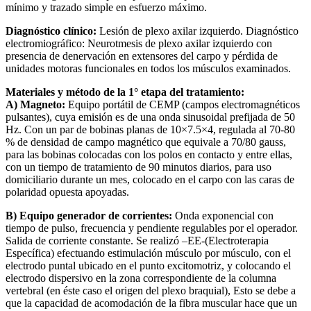
mínimo y trazado simple en esfuerzo máximo.
Diagnóstico clínico:
Lesión de plexo axilar izquierdo. Diagnóstico
electromiográfico: Neurotmesis de plexo axilar izquierdo con
presencia de denervación en extensores del carpo y pérdida de
unidades motoras funcionales en todos los músculos examinados.
Materiales y método de la 1° etapa del tratamiento:
A) Magneto:
Equipo portátil de CEMP (campos electromagnéticos
pulsantes), cuya emisión es de una onda sinusoidal prefijada de 50
Hz. Con un par de bobinas planas de 10×7.5×4, regulada al 70-80
% de densidad de campo magnético que equivale a 70/80 gauss,
para las bobinas colocadas con los polos en contacto y entre ellas,
con un tiempo de tratamiento de 90 minutos diarios, para uso
domiciliario durante un mes, colocado en el carpo con las caras de
polaridad opuesta apoyadas.
B) Equipo generador de corrientes:
Onda exponencial con
tiempo de pulso, frecuencia y pendiente regulables por el operador.
Salida de corriente constante. Se realizó –EE-(Electroterapia
Específica) efectuando estimulación músculo por músculo, con el
electrodo puntal ubicado en el punto excitomotriz, y colocando el
electrodo dispersivo en la zona correspondiente de la columna
vertebral (en éste caso el origen del plexo braquial), Esto se debe a
que la capacidad de acomodación de la fibra muscular hace que un