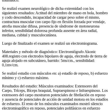
traumático.
Se realizó examen neurológico de dicha extremidad con los
siguientes resultados: Actitud del miembro de mano en bola, hombro
y codo descendido, incapacidad de cargar peso sobre el mismo,
contractura muscular con carpo fijo en flexión forzada por vendaje,
atrofia muscular difusa, presencia de síndrome de motoneurona
inferior, sensibilidad dolorosa profunda ausente en área radial,
mediana, cubital y musculocutánea.
Luego de finalizado el examen se realizó un electromiograma.
Materiales y método de diagnóstico: Electromiógrafo Akonic
408.registro con electrodos bipolares de aguja, electrodo de tierra de
aguja alojado en subcutáneo, barrido: 5ms/cm., sensibilidad:
0,1mv/cm.
Se realizó estudio con músculos en: a) estadío de reposo, b) esfuerzo
mínimo y c) esfuerzo máximo.
Resultados del estudio: Músculos examinados: Extensores del
Carpo, Tríceps, Bíceps braquial, Supraespinoso e Infraespinoso. Los
extensores del carpo mostraron potenciales de fibrilación en reposo
y ausencia de potenciales de acción de unidad motora en los estadíos
de esfuerzo. El resto de los músculos examinados mostró silencio
electromiográfico en reposo, potenciales polifásicos en esfuerzo