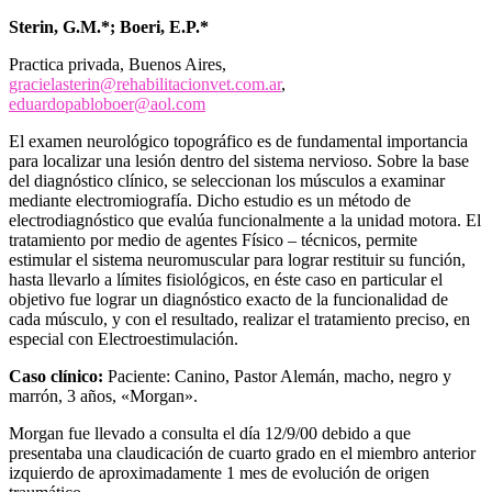
Sterin, G.M.*; Boeri, E.P.*
Practica privada, Buenos Aires,
gracielasterin@rehabilitacionvet.com.ar
,
eduardopabloboer@aol.com
El examen neurológico topográfico es de fundamental importancia
para localizar una lesión dentro del sistema nervioso. Sobre la base
del diagnóstico clínico, se seleccionan los músculos a examinar
mediante electromiografía. Dicho estudio es un método de
electrodiagnóstico que evalúa funcionalmente a la unidad motora. El
tratamiento por medio de agentes Físico – técnicos, permite
estimular el sistema neuromuscular para lograr restituir su función,
hasta llevarlo a límites fisiológicos, en éste caso en particular el
objetivo fue lograr un diagnóstico exacto de la funcionalidad de
cada músculo, y con el resultado, realizar el tratamiento preciso, en
especial con Electroestimulación.
Caso clínico:
Paciente: Canino, Pastor Alemán, macho, negro y
marrón, 3 años, «Morgan».
Morgan fue llevado a consulta el día 12/9/00 debido a que
presentaba una claudicación de cuarto grado en el miembro anterior
izquierdo de aproximadamente 1 mes de evolución de origen