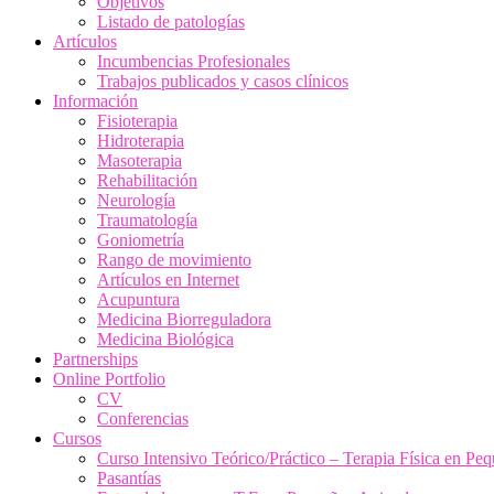
Objetivos
Listado de patologías
Artículos
Incumbencias Profesionales
Trabajos publicados y casos clínicos
Información
Fisioterapia
Hidroterapia
Masoterapia
Rehabilitación
Neurología
Traumatología
Goniometría
Rango de movimiento
Artículos en Internet
Acupuntura
Medicina Biorreguladora
Medicina Biológica
Partnerships
Online Portfolio
CV
Conferencias
Cursos
Curso Intensivo Teórico/Práctico – Terapia Física en Pe
Pasantías